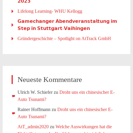
𝟮𝟬𝟮𝟯
Lifelong Learning- WHU Kellogg
𝗚𝗮𝗺𝗲𝗰𝗵𝗮𝗻𝗴𝗲𝗿 𝗔𝗯𝗲𝗻𝗱𝘃𝗲𝗿𝗮𝗻𝘀𝘁𝗮𝗹𝘁𝘂𝗻𝗴 𝗶𝗺
𝗦𝘁𝗲𝗽 𝗶𝗻 𝗦𝘁𝘂𝘁𝘁𝗴𝗮𝗿𝘁-𝗩𝗮𝗶𝗵𝗶𝗻𝗴𝗲𝗻
Gründergeschichte – Spotlight on AtTrack GmbH
Neueste Kommentare
Ulrich W. Schiefer
zu
Droht uns ein chinesischer E-
Auto Tsunami?
Rainer Hoffmann
zu
Droht uns ein chinesischer E-
Auto Tsunami?
AtT_admin2020
zu
Welche Auswirkungen hat die