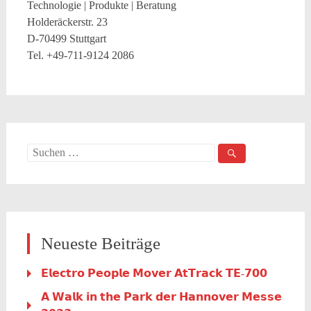
Technologie | Produkte | Beratung
Holderäckerstr. 23
D-70499 Stuttgart
Tel. +49-711-9124 2086
Suche
nach:
Neueste Beiträge
𝗘𝗹𝗲𝗰𝘁𝗿𝗼 𝗣𝗲𝗼𝗽𝗹𝗲 𝗠𝗼𝘃𝗲𝗿 𝗔𝘁𝗧𝗿𝗮𝗰𝗸 𝗧𝗘-𝟳𝟬𝟬
𝗔 𝗪𝗮𝗹𝗸 𝗶𝗻 𝘁𝗵𝗲 𝗣𝗮𝗿𝗸 𝗱𝗲𝗿 𝗛𝗮𝗻𝗻𝗼𝘃𝗲𝗿 𝗠𝗲𝘀𝘀𝗲