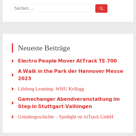
Suche
nach:
Neueste Beiträge
𝗘𝗹𝗲𝗰𝘁𝗿𝗼 𝗣𝗲𝗼𝗽𝗹𝗲 𝗠𝗼𝘃𝗲𝗿 𝗔𝘁𝗧𝗿𝗮𝗰𝗸 𝗧𝗘-𝟳𝟬𝟬
𝗔 𝗪𝗮𝗹𝗸 𝗶𝗻 𝘁𝗵𝗲 𝗣𝗮𝗿𝗸 𝗱𝗲𝗿 𝗛𝗮𝗻𝗻𝗼𝘃𝗲𝗿 𝗠𝗲𝘀𝘀𝗲
𝟮𝟬𝟮𝟯
Lifelong Learning- WHU Kellogg
𝗚𝗮𝗺𝗲𝗰𝗵𝗮𝗻𝗴𝗲𝗿 𝗔𝗯𝗲𝗻𝗱𝘃𝗲𝗿𝗮𝗻𝘀𝘁𝗮𝗹𝘁𝘂𝗻𝗴 𝗶𝗺
𝗦𝘁𝗲𝗽 𝗶𝗻 𝗦𝘁𝘂𝘁𝘁𝗴𝗮𝗿𝘁-𝗩𝗮𝗶𝗵𝗶𝗻𝗴𝗲𝗻
Gründergeschichte – Spotlight on AtTrack GmbH