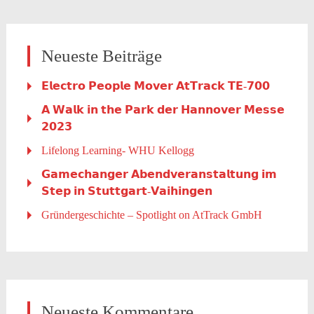
Neueste Beiträge
𝗘𝗹𝗲𝗰𝘁𝗿𝗼 𝗣𝗲𝗼𝗽𝗹𝗲 𝗠𝗼𝘃𝗲𝗿 𝗔𝘁𝗧𝗿𝗮𝗰𝗸 𝗧𝗘-𝟳𝟬𝟬
𝗔 𝗪𝗮𝗹𝗸 𝗶𝗻 𝘁𝗵𝗲 𝗣𝗮𝗿𝗸 𝗱𝗲𝗿 𝗛𝗮𝗻𝗻𝗼𝘃𝗲𝗿 𝗠𝗲𝘀𝘀𝗲
𝟮𝟬𝟮𝟯
Lifelong Learning- WHU Kellogg
𝗚𝗮𝗺𝗲𝗰𝗵𝗮𝗻𝗴𝗲𝗿 𝗔𝗯𝗲𝗻𝗱𝘃𝗲𝗿𝗮𝗻𝘀𝘁𝗮𝗹𝘁𝘂𝗻𝗴 𝗶𝗺
𝗦𝘁𝗲𝗽 𝗶𝗻 𝗦𝘁𝘂𝘁𝘁𝗴𝗮𝗿𝘁-𝗩𝗮𝗶𝗵𝗶𝗻𝗴𝗲𝗻
Gründergeschichte – Spotlight on AtTrack GmbH
Neueste Kommentare