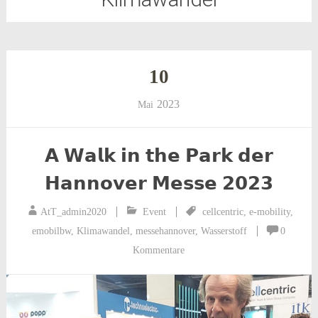
10
2023
Mai
𝗔 𝗪𝗮𝗹𝗸 𝗶𝗻 𝘁𝗵𝗲 𝗣𝗮𝗿𝗸 𝗱𝗲𝗿
𝗛𝗮𝗻𝗻𝗼𝘃𝗲𝗿 𝗠𝗲𝘀𝘀𝗲 𝟮𝟬𝟮𝟯
AtT_admin2020
Event
cellcentric
,
e-mobility
,
emobilbw
,
Klimawandel
,
messehannover
,
Wasserstoff
0
Kommentare