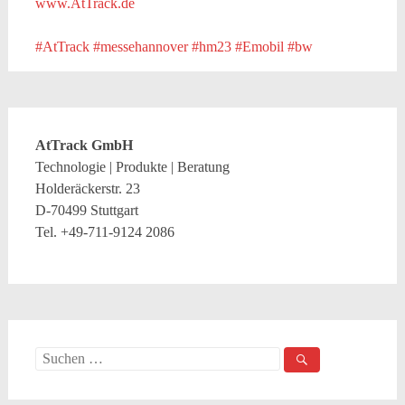
www.AtTrack.de
#AtTrack
#messehannover
#hm23
#Emobil
#bw
AtTrack GmbH
Technologie | Produkte | Beratung
Holderäckerstr. 23
D-70499 Stuttgart
Tel. +49-711-9124 2086
Suche
nach: