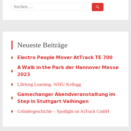
Suche
nach:
Neueste Beiträge
𝗘𝗹𝗲𝗰𝘁𝗿𝗼 𝗣𝗲𝗼𝗽𝗹𝗲 𝗠𝗼𝘃𝗲𝗿 𝗔𝘁𝗧𝗿𝗮𝗰𝗸 𝗧𝗘-𝟳𝟬𝟬
𝗔 𝗪𝗮𝗹𝗸 𝗶𝗻 𝘁𝗵𝗲 𝗣𝗮𝗿𝗸 𝗱𝗲𝗿 𝗛𝗮𝗻𝗻𝗼𝘃𝗲𝗿 𝗠𝗲𝘀𝘀𝗲
𝟮𝟬𝟮𝟯
Lifelong Learning- WHU Kellogg
𝗚𝗮𝗺𝗲𝗰𝗵𝗮𝗻𝗴𝗲𝗿 𝗔𝗯𝗲𝗻𝗱𝘃𝗲𝗿𝗮𝗻𝘀𝘁𝗮𝗹𝘁𝘂𝗻𝗴 𝗶𝗺
𝗦𝘁𝗲𝗽 𝗶𝗻 𝗦𝘁𝘂𝘁𝘁𝗴𝗮𝗿𝘁-𝗩𝗮𝗶𝗵𝗶𝗻𝗴𝗲𝗻
Gründergeschichte – Spotlight on AtTrack GmbH