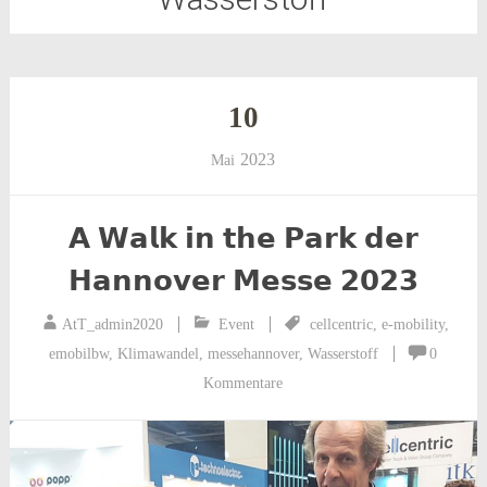
10
2023
Mai
𝗔 𝗪𝗮𝗹𝗸 𝗶𝗻 𝘁𝗵𝗲 𝗣𝗮𝗿𝗸 𝗱𝗲𝗿
𝗛𝗮𝗻𝗻𝗼𝘃𝗲𝗿 𝗠𝗲𝘀𝘀𝗲 𝟮𝟬𝟮𝟯
AtT_admin2020
Event
cellcentric
,
e-mobility
,
emobilbw
,
Klimawandel
,
messehannover
,
Wasserstoff
0
Kommentare