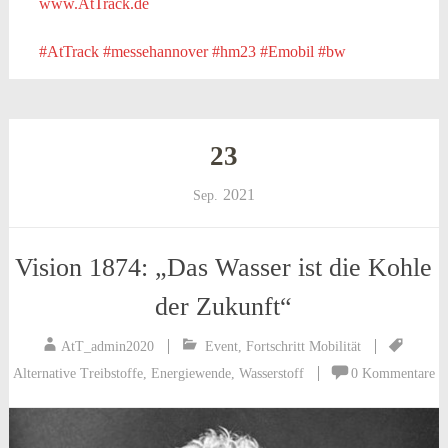
www.AtTrack.de
#AtTrack
#messehannover
#hm23
#Emobil
#bw
23
2021
Sep.
Vision 1874: „Das Wasser ist die Kohle
der Zukunft“
AtT_admin2020
Event
,
Fortschritt Mobilität
Alternative Treibstoffe
,
Energiewende
,
Wasserstoff
0 Kommentare