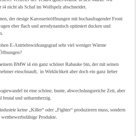
r i4 nicht als Schaf im Wolfspelz abschneidet.
en, der riesige Karosserieöffnungen mit hochaufragender Front
rwagen eher flach und aerodynamisch optimiert ducken und
n.
hohen E-Antriebswirkungsgrad sehr viel weniger Wärme
 Öffnungen?
t meinem BMW i4 ein ganz schöner Rabauke bin, der mit seinen
ehmer einschnauft, in Wirklichkeit aber doch ein ganz lieber
giewandel ist eine schöne, bunte, abwechslungsreiche Zeit, aber
al brutal und unbarmherzig.
ndustrie keine „Killer“ oder „Fighter“ produzieren muss, sondern
e, wettbewerbsfähige Produkte.