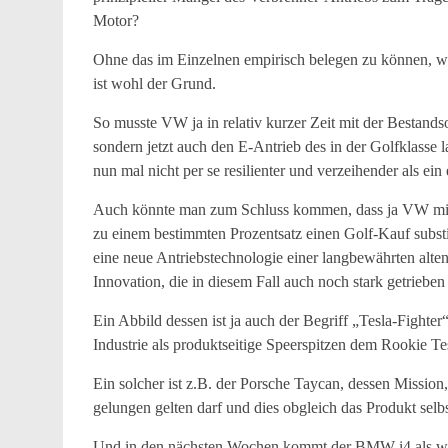
Motor?
Ohne das im Einzelnen empirisch belegen zu können, 
ist wohl der Grund.
So musste VW ja in relativ kurzer Zeit mit der Bestands
sondern jetzt auch den E-Antrieb des in der Golfklasse
nun mal nicht per se resilienter und verzeihender als ein 
Auch könnte man zum Schluss kommen, dass ja VW mit 
zu einem bestimmten Prozentsatz einen Golf-Kauf substit
eine neue Antriebstechnologie einer langbewährten alt
Innovation, die in diesem Fall auch noch stark getrieb
Ein Abbild dessen ist ja auch der Begriff „Tesla-Fighter“
Industrie als produktseitige Speerspitzen dem Rookie Te
Ein solcher ist z.B. der Porsche Taycan, dessen Mission
gelungen gelten darf und dies obgleich das Produkt selbs
Und in den nächsten Wochen kommt der BMW i4 als weite