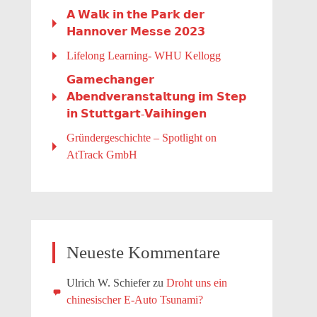
𝗔 𝗪𝗮𝗹𝗸 𝗶𝗻 𝘁𝗵𝗲 𝗣𝗮𝗿𝗸 𝗱𝗲𝗿
𝗛𝗮𝗻𝗻𝗼𝘃𝗲𝗿 𝗠𝗲𝘀𝘀𝗲 𝟮𝟬𝟮𝟯
Lifelong Learning- WHU Kellogg
𝗚𝗮𝗺𝗲𝗰𝗵𝗮𝗻𝗴𝗲𝗿
𝗔𝗯𝗲𝗻𝗱𝘃𝗲𝗿𝗮𝗻𝘀𝘁𝗮𝗹𝘁𝘂𝗻𝗴 𝗶𝗺 𝗦𝘁𝗲𝗽
𝗶𝗻 𝗦𝘁𝘂𝘁𝘁𝗴𝗮𝗿𝘁-𝗩𝗮𝗶𝗵𝗶𝗻𝗴𝗲𝗻
Gründergeschichte – Spotlight on
AtTrack GmbH
Neueste Kommentare
Ulrich W. Schiefer
zu
Droht uns ein
chinesischer E-Auto Tsunami?