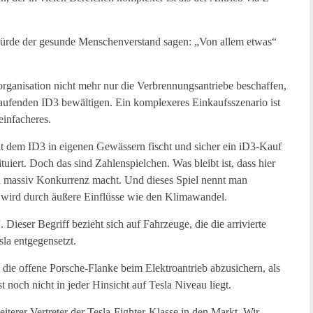
würde der gesunde Menschenverstand sagen: „Von allem etwas“
organisation nicht mehr nur die Verbrennungsantriebe beschaffen,
 laufenden ID3 bewältigen. Ein komplexeres Einkaufsszenario ist
einfacheres.
dem ID3 in eigenen Gewässern fischt und sicher ein iD3-Kauf
uiert. Doch das sind Zahlenspielchen. Was bleibt ist, dass hier
en massiv Konkurrenz macht. Und dieses Spiel nennt man
en wird durch äußere Einflüsse wie den Klimawandel.
. Dieser Begriff bezieht sich auf Fahrzeuge, die die arrivierte
sla entgegensetzt.
, die offene Porsche-Flanke beim Elektroantrieb abzusichern, als
t noch nicht in jeder Hinsicht auf Tesla Niveau liegt.
rer Vertreter der Tesla-Fighter-Klasse in den Markt. Wir