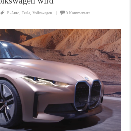
olkswagen wird
E-Auto
,
Tesla
,
Volkswagen
0 Kommentare