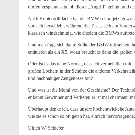
dürfen gespannt sein, ob dieser „Angriff“ gelingt und de
Nach Kühlergrillfläche hat der BMW schon jetzt gewonn
vor sich herschiebt, während die Teslas sich am Vorde
klassisch windschnittig, wie ehedem die BMWs auftrete
Und man fragt sich dann: Sollte der BMW mit seinem 
emittieren als ein X5, wozu braucht es dann die großen
Oder ist es das neue Normal, dass ich vermeintlich mi
großen Löchern in der Schürze die anderen Verkehrsteiln
und nachhaltiger Zeitgenosse bin?
Und was ist die Moral von der Geschichte? Der Technolo
er kennt Gewinner und Verlierer, er ist mal charmant, m
Überhaupt denke ich, dass unsere hochentwickelte Autoi
wie sie es schon so oft getan hat, einfach hervorragend
Ulrich W. Schiefer