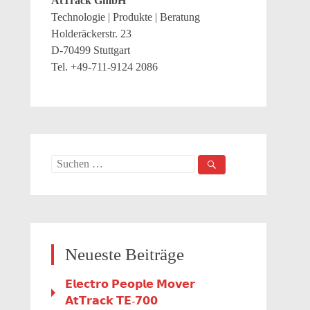
AtTrack GmbH
Technologie | Produkte | Beratung
Holderäckerstr. 23
D-70499 Stuttgart
Tel. +49-711-9124 2086
Suche
nach:
Neueste Beiträge
𝗘𝗹𝗲𝗰𝘁𝗿𝗼 𝗣𝗲𝗼𝗽𝗹𝗲 𝗠𝗼𝘃𝗲𝗿
𝗔𝘁𝗧𝗿𝗮𝗰𝗸 𝗧𝗘-𝟳𝟬𝟬