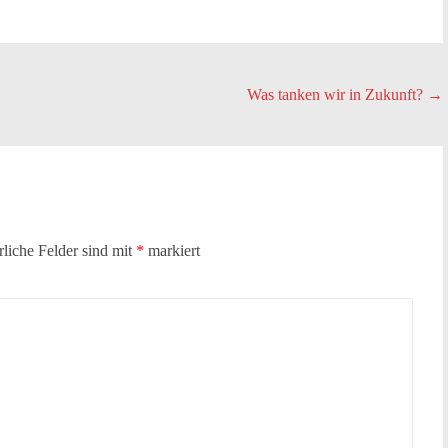
Was tanken wir in Zukunft?
→
rliche Felder sind mit
*
markiert