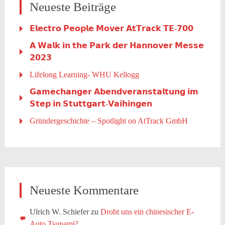
Neueste Beiträge
𝗘𝗹𝗲𝗰𝘁𝗿𝗼 𝗣𝗲𝗼𝗽𝗹𝗲 𝗠𝗼𝘃𝗲𝗿 𝗔𝘁𝗧𝗿𝗮𝗰𝗸 𝗧𝗘-𝟳𝟬𝟬
𝗔 𝗪𝗮𝗹𝗸 𝗶𝗻 𝘁𝗵𝗲 𝗣𝗮𝗿𝗸 𝗱𝗲𝗿 𝗛𝗮𝗻𝗻𝗼𝘃𝗲𝗿 𝗠𝗲𝘀𝘀𝗲
𝟮𝟬𝟮𝟯
Lifelong Learning- WHU Kellogg
𝗚𝗮𝗺𝗲𝗰𝗵𝗮𝗻𝗴𝗲𝗿 𝗔𝗯𝗲𝗻𝗱𝘃𝗲𝗿𝗮𝗻𝘀𝘁𝗮𝗹𝘁𝘂𝗻𝗴 𝗶𝗺
𝗦𝘁𝗲𝗽 𝗶𝗻 𝗦𝘁𝘂𝘁𝘁𝗴𝗮𝗿𝘁-𝗩𝗮𝗶𝗵𝗶𝗻𝗴𝗲𝗻
Gründergeschichte – Spotlight on AtTrack GmbH
Neueste Kommentare
Ulrich W. Schiefer
zu
Droht uns ein chinesischer E-
Auto Tsunami?