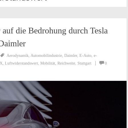
 auf die Bedrohung durch Tesla
 Daimler
Aerodynamik
,
Automobilindustrie
,
Daimler
,
E-Auto
,
e-
X
,
Luftwiderstandswert
,
Mobilität
,
Reichweite
,
Stuttgart
0